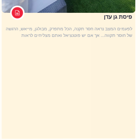
פיסת גן עדן
לפעמים המצב נראה חסר תקנה, הכל מתפרק, מבולגן, מייאש, הרגשה
של חוסר תקווה... אך אם יש פוטנציאל ואתם מצליחים לראות